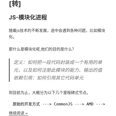
[转]
JS-模块化进程
随着js技术的不断发展，途中会遇到各种问题，比如模块
化。
那什么是模块化呢,他们的目的是什么？
定义：如何把一段代码封装成一个有用的单
元，以及如何注册此模块的能力、输出的值
依赖引用：如何引用其它代码单元
到目前为止，大概分为以下几个里程碑式节点。
1
原始的开发方式 ---> CommonJS ---> AMD ---> CMD -
JavaScript模块化间的区别[commonjs,amd,cmd,umd
继续阅读