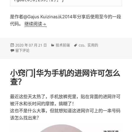
是作者@Gajus Kuizinas从2014年分享后使用至今的一段
[分享]My favorite CSS hack
代码。
继续阅读
发
分
标
2020 年 07 月 21 日
技术前端
css
、
实用的
布
于[分享]My favorite CSS hack
类
签
留下评论
于
小窍门|华为手机的进网许可怎么
查？
最近这些天太热了，手机放裤兜里，贴在背面的进网许可
被汗水和长时间的摩擦，搞糊了！
这也不是什么大事，但就想知道这进网许可上的一串号码
该怎么找出来？