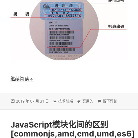
小窍门|华为手机的进网许可怎么查？
继续阅读
发
分
标
于小窍门|华为手机
2019 年 07 月 31 日
技术前端
实用的
留下评论
布
类
签
于
JavaScript模块化间的区别
[commonjs,amd,cmd,umd,es6]