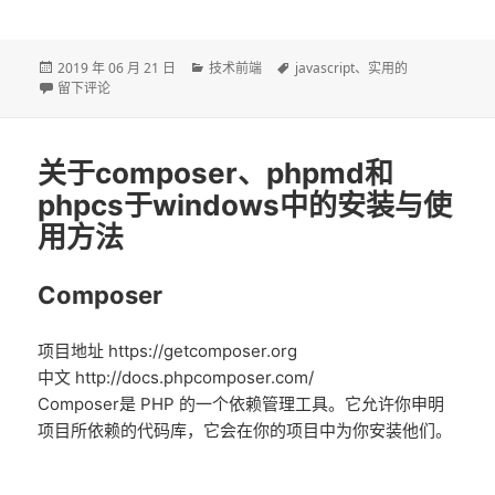
发
分
标
2019 年 06 月 21 日
技术前端
javascript
、
实用的
布
于JavaScript模块化间的区别[commonjs,amd,cmd,umd,es6][转]
类
签
留下评论
于
关于composer、phpmd和
phpcs于windows中的安装与使
用方法
Composer
项目地址 https://getcomposer.org
中文 http://docs.phpcomposer.com/
Composer是 PHP 的一个依赖管理工具。它允许你申明
项目所依赖的代码库，它会在你的项目中为你安装他们。