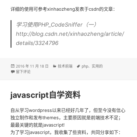
详细的使用可参考xinhaozheng发表于csdn的文章：
学习使用PHP_CodeSniffer（一）
http://blog.csdn.net/xinhaozheng/article/
details/3324796
发
分
标
2016 年 11 月 18 日
技术前端
php
、
实用的
布
于关于composer、phpmd和phpcs于windows中的安装与使用方法
类
签
留下评论
于
javascript自学资料
自从学习wordpress以来已经好几年了，但至今没有信心
独立制作和发布themes，主要原因就是前端技术不足；
最最关键的就是javascript!
为了学习javascript，我收集了些资料，共同分享如下：