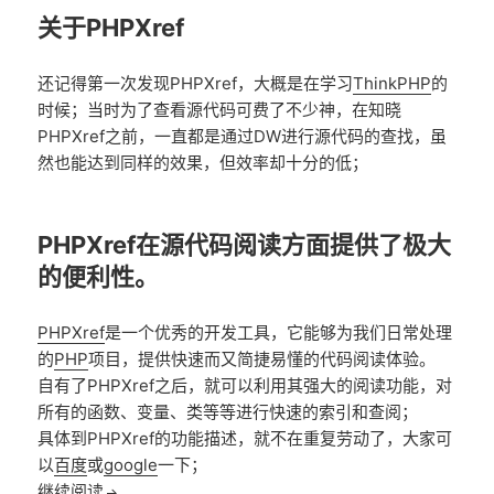
关于PHPXref
还记得第一次发现PHPXref，大概是在学习
ThinkPHP
的
时候；当时为了查看源代码可费了不少神，在知晓
PHPXref之前，一直都是通过DW进行源代码的查找，虽
然也能达到同样的效果，但效率却十分的低；
PHPXref在源代码阅读方面提供了极大
的便利性。
PHPXref
是一个优秀的开发工具，它能够为我们日常处理
的
PHP
项目，提供快速而又简捷易懂的代码阅读体验。
自有了PHPXref之后，就可以利用其强大的阅读功能，对
所有的函数、变量、类等等进行快速的索引和查阅；
具体到PHPXref的功能描述，就不在重复劳动了，大家可
以
百度
或
google
一下；
实用工具：PHPXref试用笔记
继续阅读