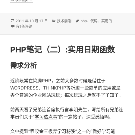
发
分
标
2011 年 10 月 17 日
技术前端
php
、
代码
、
实用的
布
实用工具：PHPXref试用笔记
类
签
有1条评论
于
PHP笔记（二）:实用日期函数
需求分析
近阶段常在捣腾PHP，之前大多数时候是借住于
WORDPRESS、THINKPHP等折腾一些简单的应用或是
弄个普通的企业网站玩玩；每次玩玩之后就不了了知了。
前两天看了兄弟连首席执行官李明先生，写给所有兄弟连
学员们关于“
学习这点事
”的一篇帖子，深受感悟啊。
文中提到“程咬金三板斧学习秘笈”之一的“做好学习笔