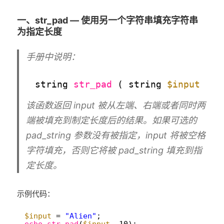
一、str_pad — 使用另一个字符串填充字符串
为指定长度
手册中说明：
1
string 
str_pad
( string 
$input
, i
该函数返回 input 被从左端、右端或者同时两
端被填充到制定长度后的结果。如果可选的
pad_string 参数没有被指定，input 将被空格
字符填充，否则它将被 pad_string 填充到指
定长度。
示例代码：
1
$input
= 
"Alien"
;