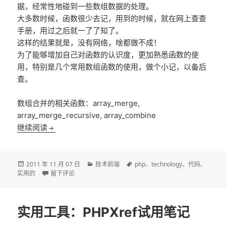
据，经常性地碰到一些数组数据的处理。
大多数时候，函数很少去记，用到的时候，就在网上查查
手册，用过之后就一了了知了。
这样的结果就是，没有网络，啥都做不成！
为了能够增加自己对函数的认识度，更加熟悉函数的使
用，特别是几个常用数组函数的使用，做个小记，以备后
查。
数组合并的相关函数：array_merge,
array_merge_recursive, array_combine
使用PHP数组合并的几则小记
继续阅读
发
分
标
2011 年 11 月 07 日
技术前端
php
、
technology
、
代码
、
布
于使用PHP数组合并的几则小记
类
签
实用的
留下评论
于
实用工具：PHPXref试用笔记