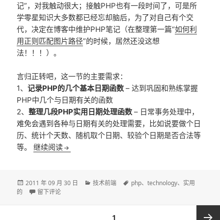
记”，对我触动很大；接触PHP也有一段时间了，可是所
学零星知识大多数都已经忘却脑后，为了对自己有个交
代，决定在博客中维护PHP笔记（在整理第一篇“
如何利
用正则匹配图片路径
”的时候，居然还没这想
法！！！）。
言归正转吧，这一节的主要需求：
1、
记录PHP的几个基本日期函数
– 达到巩固和熟练掌握
PHP中几个与日期有关的函数
2、
整理几段PHP实用日期处理函数
– 日常事务处理中，
难免会遇到各种与日期有关的处理需要，比如说要做个日
历、统计个天数、随机取个日期、较验个日期是否合法等
PHP笔记（二）:实用日期函数
等。
继续阅读
发
分
标
2011 年 09 月 30 日
技术前端
php
、
technology
、
实用
布
于PHP笔记（二）:实用日期函数
类
签
的
留下评论
于
文
页
1