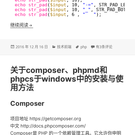
2
echo
str_pad
(
$input
, 10);                   
3
echo
str_pad
(
$input
, 10, 
"-="
, STR_PAD_LEFT)
4
echo
str_pad
(
$input
, 10, 
"_"
, STR_PAD_BOTH);
5
echo
str_pad
(
$input
, 6 , 
"___"
);            
PHP字符串如何按指定长度输出？
继续阅读
发
分
标
PHP字符串如何按指定
2016 年 12 月 16 日
技术前端
php
有3条评论
布
类
签
于
关于composer、phpmd和
phpcs于windows中的安装与使
用方法
Composer
项目地址 https://getcomposer.org
中文 http://docs.phpcomposer.com/
Composer是 PHP 的一个依赖管理工具。它允许你申明