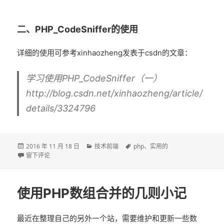
二、PHP_CodeSniffer的使用
详细的使用可参考xinhaozheng发表于csdn的文章：
学习使用PHP_CodeSniffer（一）
http://blog.csdn.net/xinhaozheng/article/
details/3324796
发
分
标
2016 年 11 月 18 日
技术前端
php
、
实用的
布
于关于composer、phpmd和phpcs于windows中的安装与使用方法
类
签
留下评论
于
使用PHP数组合并的几则小记
最近在整理自己的另外一个站，需要维护和更新一些数