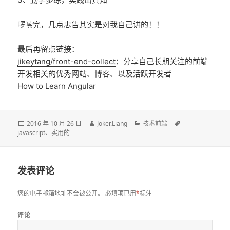
啰嗦完，几点忠告其实是对我自己讲的！！
最后再留点链接：
jikeytang/front-end-collect
：分享自己长期关注的前端
开发相关的优秀网站、博客、以及活跃开发者
How to Learn Angular
发
作
分
标
2016 年 10 月 26 日
Joker.Liang
技术前端
布
者
类
签
javascript
、
实用的
于
发表评论
您的电子邮箱地址不会被公开。
必填项已用
*
标注
评论