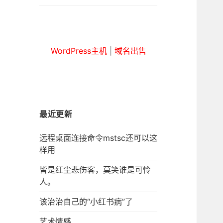
子
菜
单
WordPress主机
|
域名出售
最近更新
远程桌面连接命令mstsc还可以这
样用
皆是红尘悲伤客，莫笑谁是可怜
人。
该治治自己的“小红书病”了
艺术情感