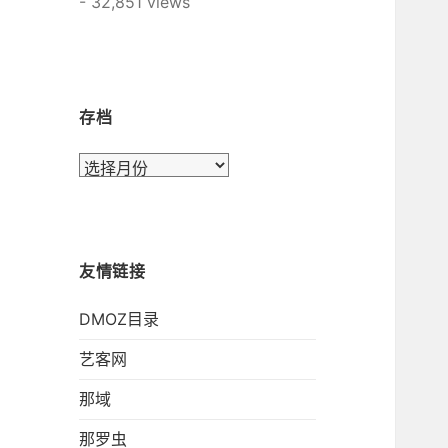
- 32,851 views
存档
存
档
友情链接
DMOZ目录
艺客网
那域
那罗虫