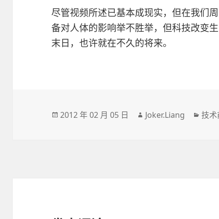
尽管视频所述已基本成现实，但在我们周
备对人体的影响举不胜举，但科技改变生
末日，也许就在不久的将来。
发
作
分
2012 年 02 月 05 日
Joker.Liang
技术
布
者
类
于