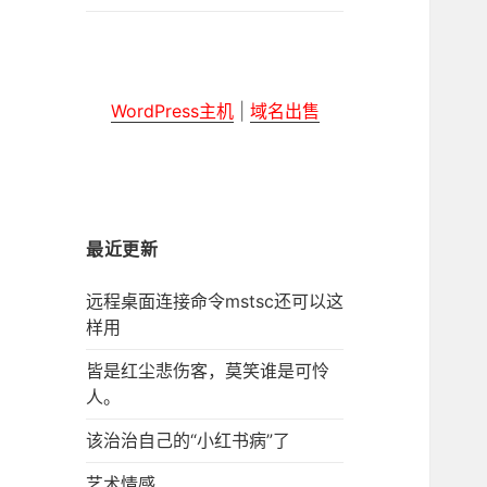
子
菜
单
WordPress主机
|
域名出售
最近更新
远程桌面连接命令mstsc还可以这
样用
皆是红尘悲伤客，莫笑谁是可怜
人。
该治治自己的“小红书病”了
艺术情感