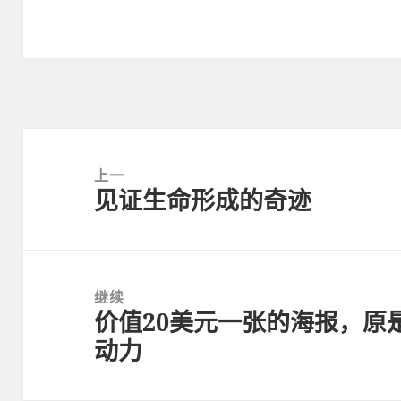
文
章
上一
见证生命形成的奇迹
导
上
航
篇
文
章：
继续
价值20美元一张的海报，原是
下
动力
篇
文