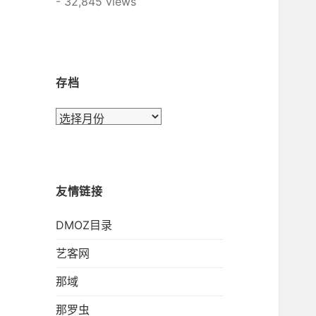
- 32,845 views
存档
存
档
友情链接
DMOZ目录
艺客网
那域
那罗虫