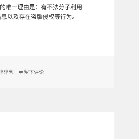
的唯一理由是：有不法分子利用
秽信息以及存在盗版侵权等行为。
静躺多年的数据
于360关闭云盘，可惜了我那些静躺多年的数据
碎碎念
留下评论