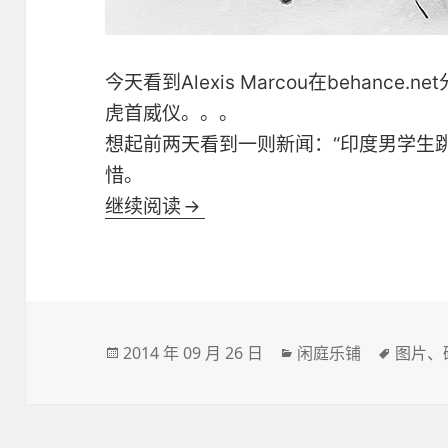
今天看到Alexis Marcou在behance
虎首威仪。。。
想起前两天看到一则新闻：“印度男学生
惜。
名中有虎
继续阅读
发
分
标
2014 年 09 月 26 日
闲庭乐铺
图片
、
布
类
签
于