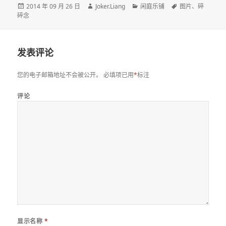
发
作
分
标
2014 年 09 月 26 日
Joker.Liang
闲庭乐铺
图片
、
碎
布
者
类
签
碎念
于
发表评论
您的电子邮箱地址不会被公开。
必填项已用
*
标注
评论
显示名称
*