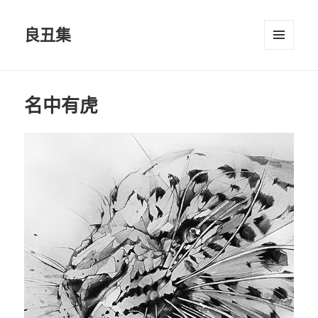
良丑集
菜单和
挂件
名中有虎