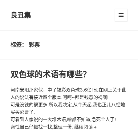
良丑集
菜单和
挂件
标签：
彩票
双色球的术语有哪些？
河南安阳那家伙，中了福彩双色球3.6亿! 现在网上关于此
人的说法有接近四个版本.呵呵~都是钱惹的祸啊!
可是没钱的祸更多,所以我决定,从今天起,我也正儿八经地
买买彩票了.
可看到人家说的一大堆术语,啥都不知道,急死个人了!
双色球的术语有哪些
索性自己仔细找一找,整理一份.
继续阅读