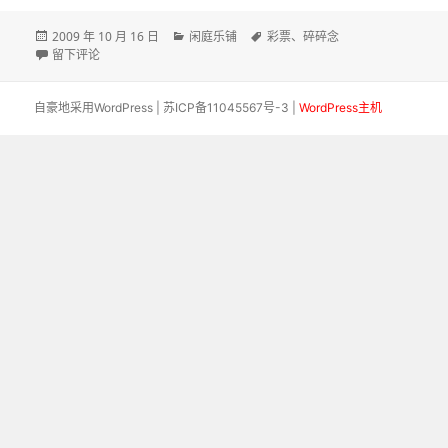
发
分
标
2009 年 10 月 16 日
闲庭乐铺
彩票
、
碎碎念
布
于双色球的术语有哪些？
类
签
留下评论
于
自豪地采用WordPress
|
苏ICP备11045567号-3
|
WordPress主机