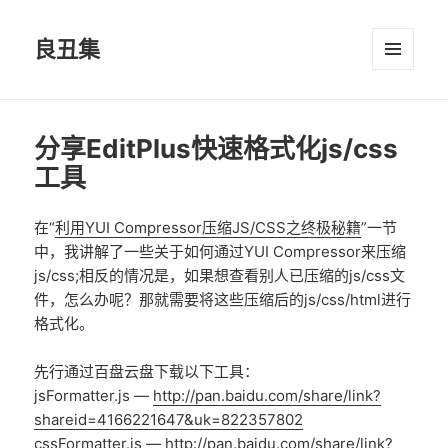
良丑集
菜单和
挂件
分享EditPlus快速格式化js/css
工具
在“
利用YUI Compressor压缩JS/CSS之终极秘籍
”一节
中，我讲解了一些关于如何通过YUI Compressor来压缩
js/css;相反的情况是，如果想查看别人已压缩的js/css文
件，怎么办呢？那就需要将这些压缩后的js/css/html进行
格式化。
先行通过百盘云盘下载以下工具：
jsFormatter.js —
http://pan.baidu.com/share/link?
shareid=4166221647&uk=822357802
cssFormatter.js —
http://pan.baidu.com/share/link?