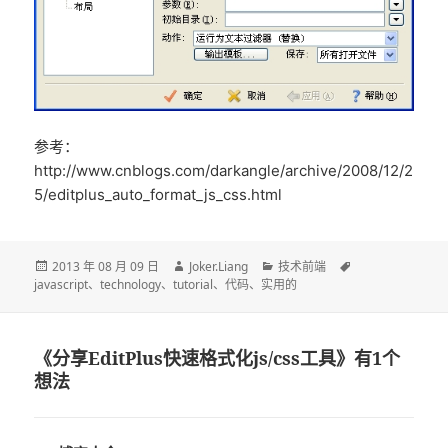
参考：
http://www.cnblogs.com/darkangle/archive/2008/12/2
5/editplus_auto_format_js_css.html
发
作
分
标
2013 年 08 月 09 日
Joker.Liang
技术前端
布
者
类
签
javascript
、
technology
、
tutorial
、
代码
、
实用的
于
《分享EditPlus快速格式化js/css工具》有1个
想法