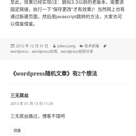
至此，效果已经实现(注：貌似3.3以前的老版本，需要进
固定链接，执行一下“保存更改”才有效果)！当然网上也有
通过新建页面，然后用javascript跳转的方法，大家也可
以借鉴借鉴。
发
作
分
标
2012 年 12 月 31 日
Joker.Liang
技术前端
布
者
类
签
wordpress
、
wordpress应用
、
wordpress经验分享
于
《wordpress随机文章》有2个想法
三无屌丝
说
道：
2013 年 01 月 13 日 11:29
三无屌丝路过，博客不错呵
回复