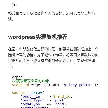
15
16
?>
格式和写法可以根据你个人的喜好，还可以写得更加简
洁。
wordpress实现随机推荐
在帮一个朋友修改主题的时候，他要求在侧边栏加上一个
随机推荐的功能，为了减少工作量，将置顶文章默认为值
得推荐的文章（或许有其他简便的方法），实现代码如
下：
1
<?php
2
//获取置顶文章的ID串
3
$rand_id
= get_option( 
'sticky_posts'
);
4
5
$query
= 
array
(
6
'post__in'
=> 
$rand_id
, 
7
'post_type'
=> 
'post'
,
8
'orderyby'
=> 
'rand'
,