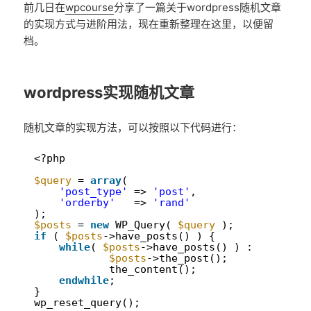
前几日在
wpcourse
分享了一篇关于wordpress随机文章
的实现方式与进阶用法，现在重新整理在这里，以便留
档。
wordpress实现随机文章
随机文章的实现方法，可以按照以下代码进行：
1
<?php
2
3
$query
= 
array
(
4
'post_type'
=> 
'post'
,
5
'orderby'
=> 
'rand'
6
);
7
$posts
= 
new
WP_Query( 
$query
);
8
if
( 
$posts
->have_posts() ) {
9
while
( 
$posts
->have_posts() ) : 
10
$posts
->the_post();
11
the_content();
12
endwhile
;
13
}
14
wp_reset_query();