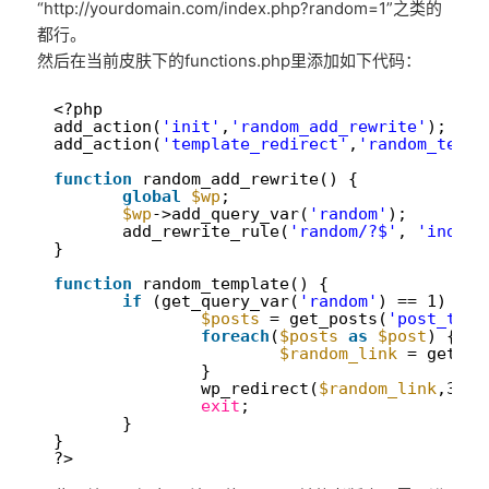
“http://yourdomain.com/index.php?random=1”之类的
都行。
然后在当前皮肤下的functions.php里添加如下代码：
1
<?php
2
add_action(
'init'
,
'random_add_rewrite'
);
3
add_action(
'template_redirect'
,
'random_templ
4
5
function
random_add_rewrite() {
6
global
$wp
;
7
$wp
->add_query_var(
'random'
);
8
add_rewrite_rule(
'random/?$'
, 
'index.
9
}
10
11
function
random_template() {
12
if
(get_query_var(
'random'
) == 1) {
13
$posts
= get_posts(
'post_type
14
foreach
(
$posts
as
$post
) {
15
$random_link
= get_pe
16
}
17
wp_redirect(
$random_link
,307)
18
exit
;
19
}
20
}
21
?>