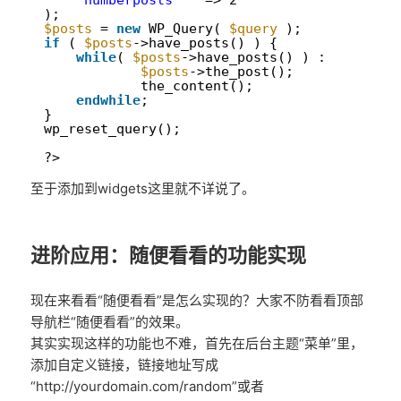
9
'numberposts'
=> 2
10
);
11
$posts
= 
new
WP_Query( 
$query
);
12
if
( 
$posts
->have_posts() ) {
13
while
( 
$posts
->have_posts() ) : 
14
$posts
->the_post();
15
the_content();
16
endwhile
;
17
}
18
wp_reset_query();
19
20
?>
至于添加到widgets这里就不详说了。
进阶应用：随便看看的功能实现
现在来看看“随便看看”是怎么实现的？大家不防看看顶部
导航栏“随便看看”的效果。
其实实现这样的功能也不难，首先在后台主题“菜单”里，
添加自定义链接，链接地址写成
“http://yourdomain.com/random”或者