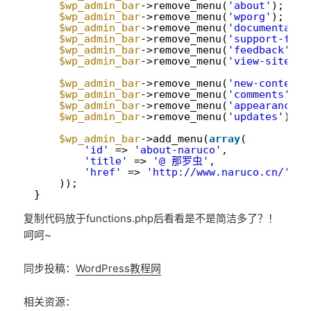
8
$wp_admin_bar
->remove_menu(
'about'
);
9
$wp_admin_bar
->remove_menu(
'wporg'
);
10
$wp_admin_bar
->remove_menu(
'documentatio
11
$wp_admin_bar
->remove_menu(
'support-foru
12
$wp_admin_bar
->remove_menu(
'feedback'
);
13
$wp_admin_bar
->remove_menu(
'view-site'
);
14
15
$wp_admin_bar
->remove_menu(
'new-content'
16
$wp_admin_bar
->remove_menu(
'comments'
); 
17
$wp_admin_bar
->remove_menu(
'appearance'
)
18
$wp_admin_bar
->remove_menu(
'updates'
); 
19
20
$wp_admin_bar
->add_menu(
array
(
21
'id'
=> 
'about-naruco'
,
22
'title'
=> 
'@ 那罗虫'
,
23
'href'
=> 
'http://www.naruco.cn/'
/
24
));
25
}
复制代码放于functions.php后看看是不是简洁多了？！
呵呵~
同步投稿：
WordPress教程网
相关资源：