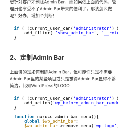
想针对客户才删除Admin Bar，而如果依上面的代码，管
理员也享受不了Admin Bar带来的便利了，那该怎么做
呢？好办，增加个判断！
1
if
( !current_user_can(
'administrator'
) && i
2
add_filter( 
'show_admin_bar'
, 
'__return_
3
}
2、定制Admin Bar
上面讲的是如何删除Admin Bar，但可能你只是不需要
Admin Bar里的某些项目或只是觉得Admin Bar显得不够
简洁，比如WordPress的LOGO;
1
if
( !current_user_can(
'administrator'
) && i
2
add_action(
'wp_before_admin_bar_render'
,
3
}
4
5
function
naruco_admin_bar_menu(){
6
global
$wp_admin_bar
;
7
$wp_admin_bar
->remove_menu(
'wp-logo'
);