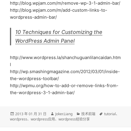
http://blog.wpjam.com/m/remove-wp-3-1-admin-bar/
http://blog.wpjam.com/m/add-custom-links-to-
wordpress-admin-bar/
10 Techniques for Customizing the
WordPress Admin Panel
http://www.wordpress.la/shanchuguanlilancaidan.htm
l
http://wp.smashingmagazine.com/2012/03/01/inside-
the-wordpress-toolbar/
http://wpmu.org/how-to-add-or-remove-links-from-
the-wordpress-3-1-admin-bar/
发
作
分
标
2013 年 01 月 31 日
Joker.Liang
技术前端
tutorial
、
布
者
类
签
wordpress
、
wordpress应用
、
wordpress经验分享
于