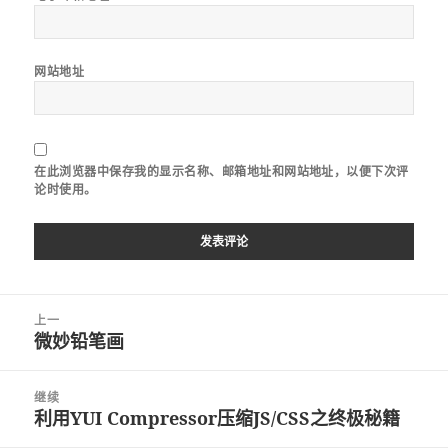
网站地址
在此浏览器中保存我的显示名称、邮箱地址和网站地址，以便下次评
论时使用。
文
上一
章
微妙铅笔画
上
导
篇
航
文
继续
章：
利用YUI Compressor压缩JS/CSS之终极秘籍
下
篇