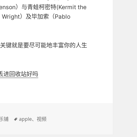
Henson）与青蛙柯密特(Kermit the
d Wright）及毕加索（Pablo
ent，关键就是要尽可能地丰富你的人生
T丢进回收站好吗
标
乐铺
apple
、
视频
签