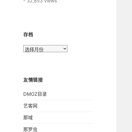
- 32,853 views
存档
存
档
友情链接
DMOZ目录
艺客网
那域
那罗虫