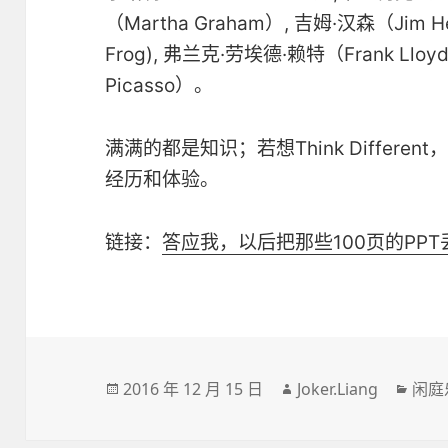
（Martha Graham）, 吉姆·汉森（Jim 
Frog), 弗兰克·劳埃德·赖特（Frank Lloy
Picasso）。
满满的都是知识；若想Think Differ
经历和体验。
链接：
答应我，以后把那些100页的PP
发
作
分
2016 年 12 月 15 日
Joker.Liang
闲庭
布
者
类
于