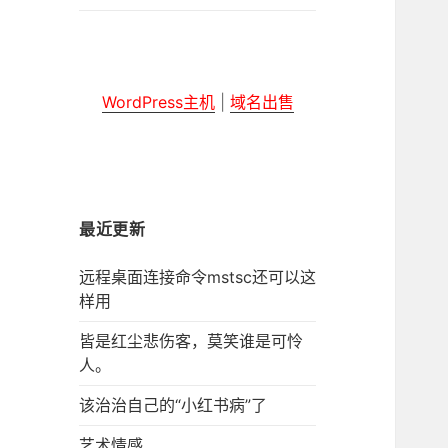
子
菜
单
WordPress主机
|
域名出售
最近更新
远程桌面连接命令mstsc还可以这
样用
皆是红尘悲伤客，莫笑谁是可怜
人。
该治治自己的“小红书病”了
艺术情感