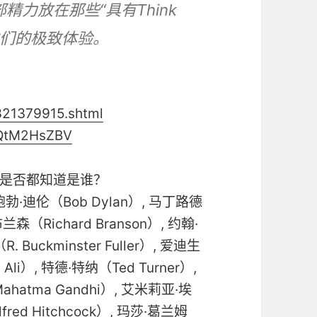
力放在那些“具有Think
足他们的极致体验。
321379915.shtml
06QtM2HsZBV
是否都知道是谁？
 鲍勃·迪伦（Bob Dylan）, 马丁路德
·布兰森（Richard Branson）, 约翰·
Buckminster Fuller）, 爱迪生
Ali）, 特德·特纳（Ted Turner）,
ahatma Gandhi）, 艾米莉亚·埃
red Hitchcock）, 玛莎·葛兰姆