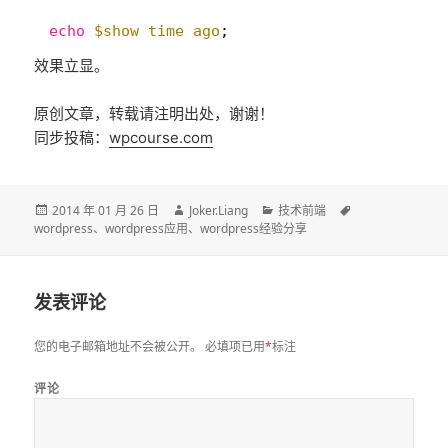
1
echo
$show_time_ago
;
效果立显。
原创文章，转载请注明出处，谢谢！
同步投稿：
wpcourse.com
发
作
分
标
2014 年 01 月 26 日
Joker.Liang
技术前端
布
者
类
签
wordpress
、
wordpress应用
、
wordpress经验分享
于
发表评论
您的电子邮箱地址不会被公开。
必填项已用
*
标注
评论