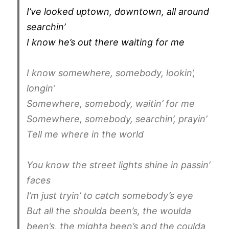
I’ve looked uptown, downtown, all around
searchin’
I know he’s out there waiting for me
I know somewhere, somebody, lookin’,
longin’
Somewhere, somebody, waitin’ for me
Somewhere, somebody, searchin’, prayin’
Tell me where in the world
You know the street lights shine in passin’
faces
I’m just tryin’ to catch somebody’s eye
But all the shoulda been’s, the woulda
been’s, the mighta been’s and the coulda