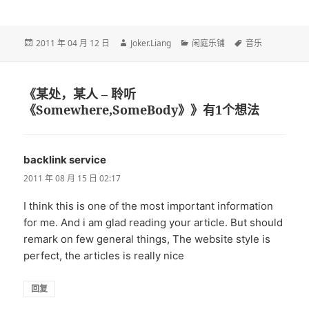
发
作
分
标
2011 年 04 月 12 日
Joker.Liang
闲庭乐铺
音乐
布
者
类
签
于
《某处，某人 – 聆听
《Somewhere,SomeBody》》有1个想法
backlink service
说
道：
2011 年 08 月 15 日 02:17
I think this is one of the most important information
for me. And i am glad reading your article. But should
remark on few general things, The website style is
perfect, the articles is really nice
回复