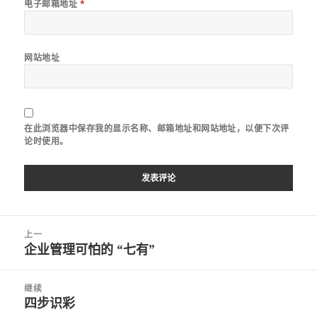
电子邮箱地址
*
网站地址
在此浏览器中保存我的显示名称、邮箱地址和网站地址，以便下次评
论时使用。
文
上一
章
企业管理可怕的 “七有”
上
导
篇
航
文
继续
章：
四步识彩
下