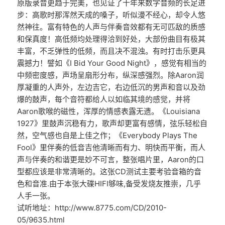
原版录音更趋于完美，也见证了十年来数字音频的长足进
步：高歌时那浑然天成的嗓子，听似漫不经心，却令人悠
然神往。富有特色的人声与伴奏音效都有无可匹敌的质感
和保真度！高低频均处理得洽到好处，大部份曲目有极其
丰富，不乏弹性的低频，而且决不混浊。有时打击乐更具
震撼力！譬如《I Bid Your Good Night》，感觉有相当的
中频密度感，声场呈扇形分布，纵深感强烈。除Aaron润
厚凝重的人声外，左边吉它，右边低沉的男声和音以及劲
爆的鼓声，每个音符都给人以如临其境的感觉，并将
Aaron歌喉的磁性，浑厚的情感表露无遗。《Louisiana
1927》里鼓声沉稳有力，歌声却更富有感情，弦乐轻松自
然，空气感也自是上佳之作；《Everybody Plays The
Fool》里伴奏的低音吉他清晰而有力、明快而平衡，而人
声与伴奏的和谐更是妙不可言，整张唱片里，Aaron的口
型都应该是非常清晰的。这张CD测试主要考验音箱的音
色和音准.由于本张大碟HIFI够味,备受发烧友推崇，几乎
人手一张。
试听地址：http://www.8775.com/CD/2010-
05/9635.html