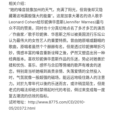
相关介绍：
“她的嗓音就像加州的天气，充满了阳光，但背後却又隐
藏著这地震般强大的能量”。这是加拿大著名的诗人歌手
Leonard Cohen给珍妮佛华恩斯(Jennifer Warnes)最与
众不同的赞美，同时也十分真切地点名了多才多艺的演员
／作曲家／歌手珍妮佛．华恩斯之所以被美国流行乐坛公
认为最伟大的女性艺人的重要特质。曾由她原唱或翻唱的
歌曲，原唱者虽然个个赫赫有名，但是透过珍妮佛啭折巧
妙，情感丰富的嗓音重新诠释之後，俨然又塑造出另一种
经典版本。喜欢珍妮佛华恩斯作品的乐迷，势必对她善於
揉和忧伤、喜乐、感怀与念旧等情绪的歌声有难舍的迷
恋，特别是当听她唱到高贵亲情、失落爱情的全然投入
时，气氛就像一股超强的磁场，能远远地吸住路人的注意
力。对於九零年代以後的乐迷而言，或许稍显陌生，但是
老式的唱法却绝对禁得起时代的考验，倒过来变成每一度
复古潮流的仿效的指标。
试听地址：http://www.8775.com/CD/2010-
05/20372.html