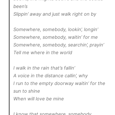
been’s
Slippin’ away and just walk right on by
Somewhere, somebody, lookin’, longin’
Somewhere, somebody, waitin’ for me
Somewhere, somebody, searchin’, prayin’
Tell me where in the world
I walk in the rain that’s fallin’
A voice in the distance callin’, why
I run to the empty doorway waitin’ for the
sun to shine
When will love be mine
I know that somewhere, somebody,