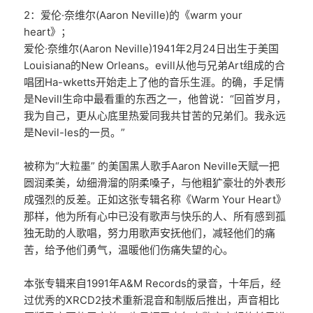
2：爱伦·奈维尔(Aaron Neville)的《warm your
heart》；
爱伦·奈维尔(Aaron Neville)1941年2月24日出生于美国
Louisiana的New Orleans。evill从他与兄弟Art组成的合
唱团Ha-wketts开始走上了他的音乐生涯。的确，手足情
是Nevill生命中最看重的东西之一，他曾说：“回首岁月，
我为自己，更从心底里热爱同我共甘苦的兄弟们。我永远
是Nevil-les的一员。”
被称为“大粒墨” 的美国黑人歌手Aaron Neville天赋一把
圆润柔美，幼细滑溜的阴柔嗓子，与他粗犷豪壮的外表形
成强烈的反差。正如这张专辑名称《Warm Your Heart》
那样，他为所有心中已没有歌声与快乐的人、所有感到孤
独无助的人歌唱，努力用歌声安抚他们，减轻他们的痛
苦，给予他们勇气，温暖他们伤痛失望的心。
本张专辑来自1991年A&M Records的录音，十年后，经
过优秀的XRCD2技术重新混音和制版后推出，声音相比