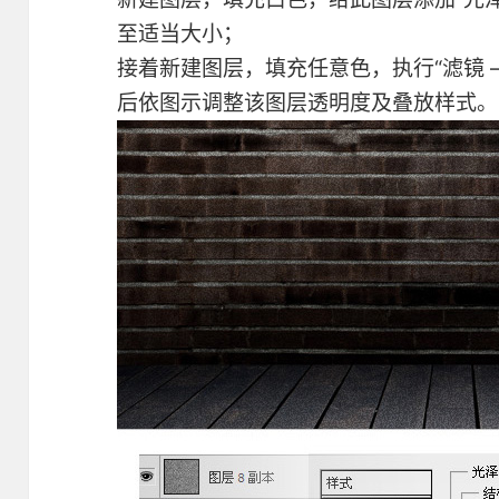
至适当大小；
接着新建图层，填充任意色，执行“滤镜 –
后依图示调整该图层透明度及叠放样式。