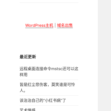
子
菜
单
WordPress主机
|
域名出售
最近更新
远程桌面连接命令mstsc还可以这
样用
皆是红尘悲伤客，莫笑谁是可怜
人。
该治治自己的“小红书病”了
艺术情感