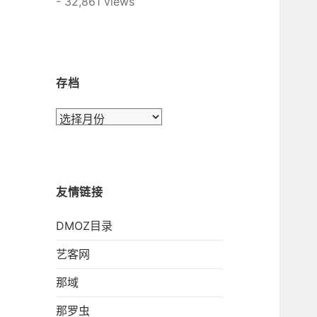
- 32,861 views
存档
存
档
友情链接
DMOZ目录
艺客网
那域
那罗虫