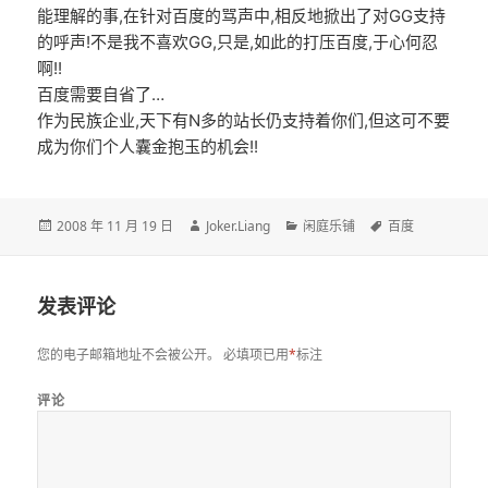
能理解的事,在针对百度的骂声中,相反地掀出了对GG支持
的呼声!不是我不喜欢GG,只是,如此的打压百度,于心何忍
啊!!
百度需要自省了…
作为民族企业,天下有N多的站长仍支持着你们,但这可不要
成为你们个人囊金抱玉的机会!!
发
作
分
标
2008 年 11 月 19 日
Joker.Liang
闲庭乐铺
百度
布
者
类
签
于
发表评论
您的电子邮箱地址不会被公开。
必填项已用
*
标注
评论