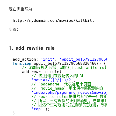
现在需重写为
1
http://mydomain.com/movies/killbill
步骤：
1、add_rewrite_rule
1
add_action( 
'init'
, 
'wpdit_bq157911279656832
2
function
wpdit_bq1579112796568320460() {
3
// 添加该规则后需手动执行flush write rule
4
add_rewrite_rule(
5
// 该正则用来匹配传入的URL
6
'movies/([^/]+)/?'
,
7
// `pagename` 代表这是个页面
8
// `movie_name` 用来保存匹配到内容
9
'index.php?pagename=movies&movie_nam
10
// rewrite rules提供的其实是一组数组用
11
// 所以，当有近似的正则匹配时，总是第1个匹
12
// 因这个重写规则为后加的特定规则，故将此
13
'top'
);
14
}