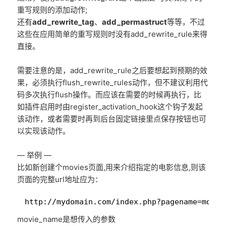
重写规则的添加动作;
还有
add_rewrite_tag
、
add_permastruct
等等，不过
这些在应用简单的重写规则时没有add_rewrite_rule来得
直接。
需要注意的是，add_rewrite_rule之后要想起到预期的效
果，必须执行flush_rewrite_rules动作，但不建议利用代
码多次执行flush操作。而应该在需要的时候再执行，比
如插件启用时由register_activation_hook这个钩子发起
该动作，或者需要时再到后台固定链接里点保存按钮也可
以实现该动作。
— 举例 —
比如新创建个movies页面,用来介绍指定的电影信息,则该
页面的完整url地址应为：
1
http://mydomain.com/index.php?pagename=movie
movie_name是想传入的参数