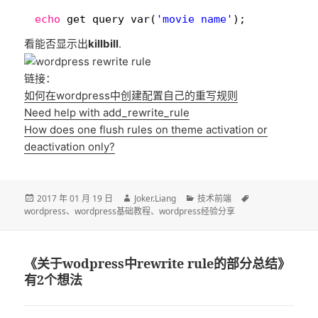
1
echo
get_query_var(
'movie_name'
);
看能否显示出
killbill
.
链接：
如何在wordpress中创建配置自己的重写规则
Need help with add_rewrite_rule
How does one flush rules on theme activation or
deactivation only?
发
作
分
标
2017 年 01 月 19 日
Joker.Liang
技术前端
布
者
类
签
wordpress
、
wordpress基础教程
、
wordpress经验分享
于
《关于wodpress中rewrite rule的部分总结》
有2个想法