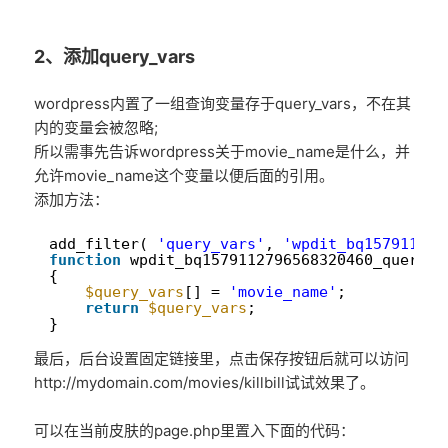
2、添加query_vars
wordpress内置了一组查询变量存于query_vars，不在其
内的变量会被忽略;
所以需事先告诉wordpress关于movie_name是什么，并
允许movie_name这个变量以便后面的引用。
添加方法：
1
add_filter( 
'query_vars'
, 
'wpdit_bq157911279
2
function
wpdit_bq1579112796568320460_query_v
3
{
4
$query_vars
[] = 
'movie_name'
;
5
return
$query_vars
;
6
}
最后，后台设置固定链接里，点击保存按钮后就可以访问
http://mydomain.com/movies/killbill试试效果了。
可以在当前皮肤的page.php里置入下面的代码：