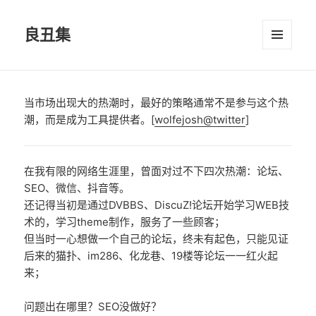
良丑集
菜单和
挂件
当市场出现大的热潮时，最好的策略通常不是参与这个热
潮，而是成为工具提供者。[
wolfejosh@twitter
]
在我有限的网络生涯里，曾面对过不下四次热潮：论坛、
SEO、微信、抖音等。
还记得当初是通过DVBBS、DiscuZ!论坛开始学习WEB技
术的，学习theme制作，服务了一些顾客；
但当时一心想做一个自己的论坛，终未有起色，只能见证
后来的猫扑、im286、化龙巷、19楼等论坛一一红火起
来；
问题出在哪里？SEO没做好？