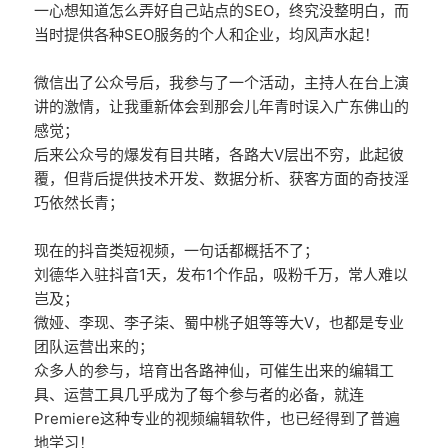
一心想知道怎么弄好自己站点的SEO，终究没整明白，而
当时提供各种SEO服务的个人和企业，均风声水起！
微信出了公众号后，我参与了一个活动，主持人在台上演
讲的激情，让我重新体会到那会儿年青时误入广东佛山的
感觉；
后来公众号的爆发有目共睹，各路大V层出不穷，此起彼
覆，但背后提供技术开发、数据分析、获客方面的奇技淫
巧依然长青；
现在的抖音类短视频，一句话都概括不了；
刘德华入驻抖音1天，发布1个作品，吸粉千万，常人难以
岂及；
微娅、李现、李子柒、蜀中桃子姐等等大V，也都是专业
团队运营出来的；
众多人的参与，培育出各路神仙，可催生出来的编辑工
具、运营工具几乎成为了每个参与者的必备，就连
Premiere这种专业的视频编辑软件，也已经得到了普遍
地学习！