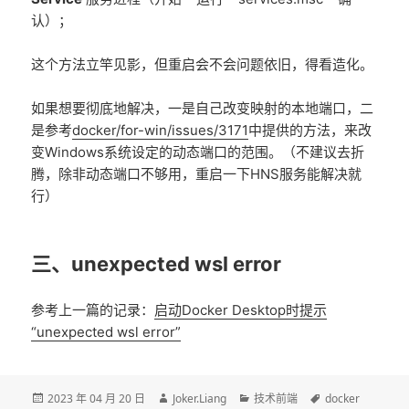
认）；
这个方法立竿见影，但重启会不会问题依旧，得看造化。
如果想要彻底地解决，一是自己改变映射的本地端口，二
是参考
docker/for-win/issues/3171
中提供的方法，来改
变Windows系统设定的动态端口的范围。（不建议去折
腾，除非动态端口不够用，重启一下HNS服务能解决就
行）
三、unexpected wsl error
参考上一篇的记录：
启动Docker Desktop时提示
“unexpected wsl error”
发
作
分
标
2023 年 04 月 20 日
Joker.Liang
技术前端
docker